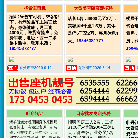
招货车司机
大型美容院高薪招聘
招4.2米货车司机，55岁以
店长1名：8000元至2万，
楼层
下，有危险品车上岗证优
美容师4千至1.5万，美体/
钱合
先，身体健康，月工资
4000元，送货有提成，免
足疗5千至2万。每月休息4
看房
费午餐，地址：西十二条
天。
18346381777
房，
路卡路屯。联系电话：
1584
18545372777
有效期至2026-9-12
有效期至2026-8-14
旺店转让
日杂批发商店招聘
招聘库房工人2名，工资
烤羊腿烧烤老店因身体原因现
牡丹
3100元+满勤200+工休1
低价转让，有稳定客源，新装
大饼
天，管午饭。业务员1名
修，可带技术，半年房租，面
资36
3500-4000元。详情面
积200平独立平房，接手就可挣