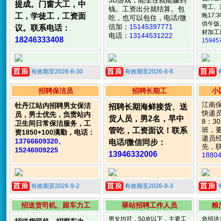
3D游戏，能坐住就能赚到
提成。门窗大工，中
弯工、
钱。工资出分就结算。包
工，学徒工，工资面
晚17
吃，也可以包住，电话/微
供午饭
信加：
15145397771
议。联系电话：
材加工
电话：
13144531222
18246333408
15945
有效期至2026-8-30
有效期至2026-8-8
招聘保洁员
招聘长期工
小
江南
牡丹江站内招聘男女保洁
招聘长期海鲜接货、送
快递员
员，男士优先，负责站内
货人员，男2名，早中
8：3
卫生间日常保洁服务，工
班，
管吃，工资面议！联系
资1850+100满勤，电话：
递员
13766609320、
电话/微信同步：
先，联
15246009225
13946332006
1880
有效期至2026-9-2
有效期至2026-9-3
招送货司机、跟车力工
驿站招聘工作人员
粮
男女均可，50岁以下，主要工
急招送