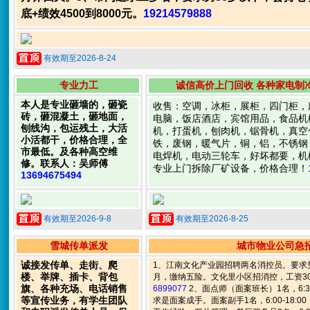
底+绩效4500到8000元。
19214579888
有效期至2026-8-24
专业力工
诚信高价上门回收 各种家电制
本人是专业砸墙的，砸瓷
收售：空调，冰柜，展柜，四门柜，
砖，砸混凝土，砸地面，
电脑，饭店酒店，宾馆用品，食品机
刨线沟，包运残土，大活
机，打蛋机，刨肉机，锯骨机，真空
小活都干，价格合理，全
铁，废钢，暖气片，铜，铝，不锈钢
市最低。及各种高空维
电焊机，电动三轮车，好坏都要，机
修。联系人：吴师傅
专业上门拆除厂矿设备，价格合理！
13694675494
有效期至2026-9-8
有效期至2026-8-25
雪城传单派发
城市物业公司急
诚接发传单、走街、爬
1、江南文化产业园招聘两名消控员。要求男
楼、举牌、插卡、背包
月，缴纳五险。文化里小区招消控，工资30
旗、各种充场、电话销售
6899077
2、面点师（面案班长）1名，6:30
等宣传业务，有学生团队
求是面案成手。面案副手1名，6:00-18:0