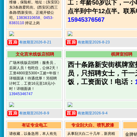
工：年龄50岁以下，一小
维修，保险柜。地址：(东安区)
东3条路爱民街。(西安区)西三
点半到中午12点半。联系
条路/西新安街。正规开锁公
司。
13836310658、0453-
15945376567
8383110
持证上岗
有效期至2026-8-21
有效期至2026-8-23
文化宫米线饭店招聘
棋牌室招聘
广场米线饭店招聘：服务员，
西十条路新安街棋牌室
后厨人员！包吃住，公休2天！
员，只招聘女士，干一
工资4800至5300+工龄+年假！
详细面谈！待遇优厚！另招聘
饭，工资面议！电话：
计时工，工资16元至18元/小
时！详细面谈！
13945346747
有效期至2026-8-9
有效期至2026-9-4
有证专业电工
专业刮大白、喷乳胶漆
请收藏，以备急用，本人有先
从事刮大白二十几年，新房精
金牌销