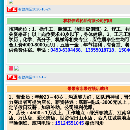
有效期至2026-10-24
桦林佳通轮胎有限公司招聘
招聘岗位：1、操作工、装卸工（能适应倒班）2、焊工、
关资格证）以上岗位要求40岁以下，身体健康。3、工艺工
学历，化学、高分子、机械等相关专业，应往届毕业生均可
合工资4000-8000元/月，五险一金，年节福利，有食堂、
供免费住宿。电话：
0453-6304458、13555018718、1504
有效期至2027-1-7
果果家水果连锁店诚聘
1、营业员：年龄23～48岁，沟通能力好，团队精神强，
力突出者可提为店长。薪资待遇：底薪+提成=3000元以上
定节假日双薪，加班补助。公司福利优厚。
2、店长：4500～1万以上。工作地点：绿洲春城店、江南
店、万达店、爱民街店、世贸假日山水店 、西八江城美地
早晚倒班。应聘电话：
15124551045
微信同步