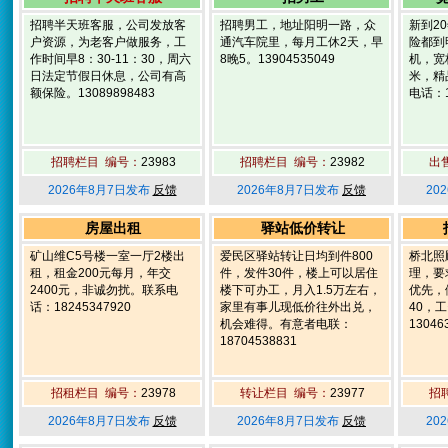
招聘半天班客服，公司发放客
招聘男工，地址阳明一路，众
新到2
户资源，为老客户做服务，工
通汽车院里，每月工休2天，早
险都到
作时间早8：30-11：30，周六
8晚5。13904535049
机，宽
日法定节假日休息，公司有高
米，精
额保险。13089898483
电话：1
招聘栏目 编号：
23983
招聘栏目 编号：
23982
出
2026年8月7日发布
反馈
2026年8月7日发布
反馈
20
房屋出租
驿站低价转让
矿山维C5号楼一室一厅2楼出
爱民区驿站转让日均到件800
桥北照
租，租金200元每月，年交
件，发件30件，楼上可以居住
理，要
2400元，非诚勿扰。联系电
楼下可办工，月入1.5万左右，
优先，
话：18245347920
家里有事儿现低价往外出兑，
40，
机会难得。有意者电联：
13046
18704538831
招租栏目 编号：
23978
转让栏目 编号：
23977
招
2026年8月7日发布
反馈
2026年8月7日发布
反馈
20