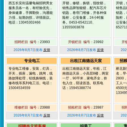
西五长安街温馨龟锅招聘男女
开锁，修锁，换锁，指纹锁，
开锁，
服务员各一名，有经验优先，
销售品牌智能锁，配汽车芯片
销售品
身体健康，手脚勤快，沟通能
钥匙，卷帘门维修，开各种保
钥匙，
力强，短期勿扰，详情面议。
险柜，公安备案，24小时服
险柜，
电话：13045302466
务。0453-6542110、
公安备
13555003878
65271
招聘栏目 编号：
23993
开锁栏目 编号：
23992
开
2026年8月7日发布
反馈
2026年8月7日发布
反馈
20
专业电工
出租江南德远天宸
招
专业电工维修，安装，灯具，
出租江南德远天宸，年租，江
桥北新
开关，插座，漏电，跳闸，线
南德远天辰，小高层8楼，两室
名，早
路故障处理，铝线换铜线，装
一厅，90平米，家电齐全，拎
280
修布线等系列电工活。电话：
包入住，陪读首选。联系电
工人一
15004534559
话：15945388774
450
13349
维修栏目 编号：
23988
招租栏目 编号：
23987
招
2026年8月7日发布
反馈
2026年8月7日发布
反馈
20
招聘半天班客服
招男工