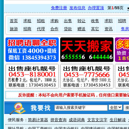
免费注册
发布信息
办理置顶
第
1
/
55
页
首页
求租
招租
求购
出售
转让
收售
求职
招聘
旅游
招商
代理
合作
贷款
赠送
其它
资讯
售房
反诈提醒：本站不会向用户索要手机验证码，任何借口索要验
便民服务：
简易计算器
拼音查询
成语词典
文言文汉字
生日解读
网址导航：
中国工商银行
中国农业银行
中国建设银行
中国邮政银