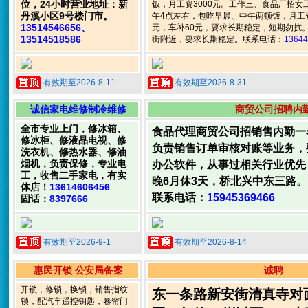
位，24小时营业地址：新
饭，月工资3000元。工作三、食品厂招女
丹溪小区9号楼门市。
午4点左右，包吃早晨、中午两顿饭，月工资3
13514546656、
元，车补60元，要求长期稳定，短期勿扰
13514518586
街附近，要求长期稳定。联系电话：
13644
有效期至2026-8-11
有效期至2026-8-31
诚信家电维修制冷维修
商贸公司招聘内
全市专业上门，修冰箱、
食品代理商贸公司招销售内勤一
修冰柜、修液晶电视、修
负责销售订单审核对账等业务，
洗衣机、修热水器、修油
烟机，负责保修，专业电
办公软件，从事过相关行业优先
工，收售二手家电，有实
晚6月休3天，桥北兴中东三路。
体店！
13614606456
联系电话：
15945369466
固话：
8397666
有效期至2026-9-1
有效期至2026-8-14
惠民开锁 公安局备案
诚聘
开锁，修锁，换锁，销售指纹
东一条路新安街清真寺对
锁，配汽车遥控钥匙，卷帘门