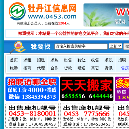
有效注册会员
人，当前在线
1204
人
郑重提示：本站是一个公益性的信息交流平台，我们对你的任
首页
求租
招租
求购
出售
转让
收售
求职
招聘
旅游
招商
代理
合作
贷款
赠送
其它
资讯
售房