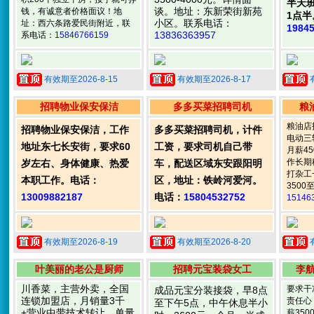
半天
谈。地址：东新荣街新苑
钱，有诚意者价格面议！地
1点
小区。联系电话：
址：西六条路爱民街附近，联
1984
13836363957
系电话：
15846766159
有效期至2026-8-15
有效期至2026-8-17
招聘物业保安保洁
多多买菜招聘司机
粮
粮油店
招聘物业保安保洁，工作
多多买菜招聘司机，计件
电动三
地址东七长安街，要求60
工资，要求司机自己带
月薪4
作长期
岁左右、身体健康、热爱
车，配送区域东安跟阳明
打杂工
本职工作。电话：
区，地址：铁岭河爱河。
3500
13009882187
电话：
15804532752
15146
有效期至2026-8-19
有效期至2026-8-20
叶美丽的老公是厨师
招聘元宝装袋女工
李
川香菜，主营外卖，全国
要求干
成品元宝分装接袋，早8点
连锁加盟店，月销量3千
责任心
至下午5点，中午休息半小
+营业中带技术转让，单量
薪35