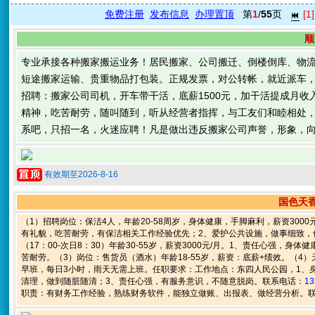
免费注册
发布信息
办理置顶
第
1
/
55
页
[1]
顺
专业承接各种搬家搬运业务！居民搬家、公司搬迁、倒楼倒库、物
短途搬家运输、贵重物品打包装。正规发票，对公转帐，就近派车
招聘：搬家公司司机，开车带干活，底薪1500元，加干活提成月收入
精神，吃苦耐劳，随叫随到，听从经营者指挥，与工友们和睦相处
系吧，只招一名，火迷应聘！凡是做出违反搬家公司声誉，形象，
有效期至2026-8-16
国色天香
（1）招聘岗位：保洁4人，年龄20-58周岁，身体健康，手脚麻利，薪资300
有礼貌，吃苦耐劳，有保洁相关工作经验优先；2、爱护公共设施，做事细致，
（17：00-次日8：30）年龄30-55岁，薪资3000元/月。1、责任心强
苦耐劳。（3）岗位：售货员（酒水）年龄18-55岁，薪资：底薪+绩效。（4）
早班，每日3小时，雨天无需上班。任职要求：工作地点：东四人民公园，1、
清理，做到随脏随清；3、责任心强，有服务意识，不随意脱岗。联系电话：
13
职责：有财务工作经验，熟练财务软件，能独立做账、出报表、做经营分析。