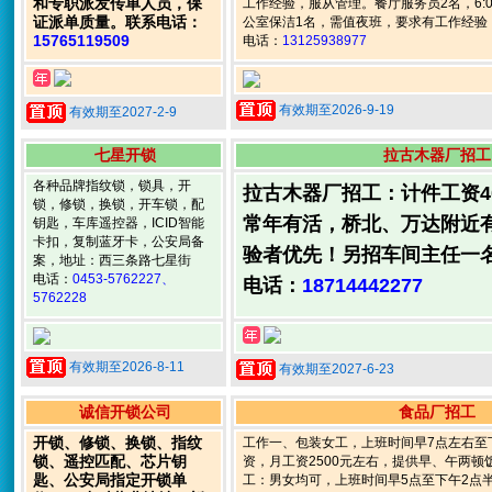
和专职派发传单人员，保
工作经验，服从管理。餐厅服务员2名，6:00-
证派单质量。联系电话：
公室保洁1名，需值夜班，要求有工作经验，
15765119509
电话：
13125938977
有效期至2026-9-19
有效期至2027-2-9
七星开锁
拉古木器厂招工
各种品牌指纹锁，锁具，开
拉古木器厂招工：计件工资400
锁，修锁，换锁，开车锁，配
常年有活，桥北、万达附近
钥匙，车库遥控器，ICID智能
卡扣，复制蓝牙卡，公安局备
验者优先！另招车间主任一
案，地址：西三条路七星街
电话：
0453-5762227、
电话：
18714442277
5762228
有效期至2026-8-11
有效期至2027-6-23
诚信开锁公司
食品厂招工
开锁、修锁、换锁、指纹
工作一、包装女工，上班时间早7点左右至
锁、遥控匹配、芯片钥
资，月工资2500元左右，提供早、午两
匙、公安局指定开锁单
工：男女均可，上班时间早5点至下午2点