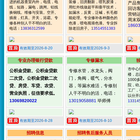
进的机器查室内外，电缆，电
装修，旧房翻新，喷乳胶漆，
产品售
线，短路，漏电，跳闸。铝线
用红外线做超平和垂平技术，
回访客
换铜线。维修与安装。空开。
如漏水，反黄，泛碱，长毛都
营销运
插座，灯具。开关，浴霸。专
能处理。专业修补各种颜色的
周末双
修各种别人干不明白的活。
色漆，喷电视墙色漆。专业拆
1860
电话：
13836312599
除老旧房子。
13514551383
有效期至2026-8-20
有效期至2026-9-3
专业办理银行贷款
专修漏水
市中心
公积金贷款、公积金贷款
专修水管，水龙头，阀
楼，总
二次贷。公积金贷款二次
门，角阀，暖气，分水
100
院，幼
贷、房贷、车贷、农贷、
器，等漏水难活，专修别
工厂，
营业执照，征信要求低。
人干不明白的活，电话：
以分开
13069820022
13019058881
毕师傅
13314
有效期至2026-8-28
有效期至2026-8-10
招聘信息
招聘售后服务人员