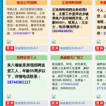
纸业公司招聘
正浩饲料招聘
专
司机1名，自己送货自己收款，
正浩饲料招聘业务经理2
个人
市内工资4000--5000元，工作
名，主要工作是拜访乡镇
贷，
时间：早8:00--17:30，开4.2米
养殖户及经销商开发。月
箱货，50岁之内。另招仓库备
省税
薪8000+。联系人：王女
货员一名3000元，要求可长期
士，电话/微信同步：
花不
工作者，月休4天。地址大庆
18246638291
信：
1
路。
15344638877
李
有效期至2026-8-7
有效期至2026-8-7
招聘送货工人
鼎盛睫毛厂招工
机压睫毛、和毛、切毛卷毛、
诚聘会
东八墙板库房现招聘送
摸胶上台多种工位选择，兼职
包吃包
货工人，年龄55周岁以
全职均可，手把手教你当天就
舒服，
下，详情电话联系：
会，成手可居家工作，人均工
在家玩
资1500-3000元，无押金！
传奇、
18744361117
电话：
17704531332
干，待
微信：505063123
17713
有效期至2026-8-10
有效期至2026-8-10