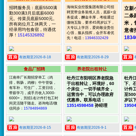
海纳实业控股集团有限公司招
招聘服务员：底薪5500满
立新
聘宽带业务装维人员，底薪+业
勤300满3月后底薪6000
二条
务提成，酬金丰厚，考核通过
元。传菜员底薪5000元。
缴纳五险，要求45周岁以下，
米，
所有岗位月工休两天，一
大专以上学历，爱岗敬业责任
经录用均包食宿，待遇优
意者
心强，服从指挥，会开车者优
厚！
15145326892
1834
先！电话：
13946332429
有效期至2026-8-18
有效期至2026-8-29
食品厂招聘
养老院出租转让
江南串厂长期招穿串工（鸡
牡丹江市阳明区养老院急
牡丹
排，韩肠，鸡柳）中午管饭，
于出租转让，环境好，60
下、
有车补，可住厂，工资日结，
个床位，一切手续齐全，
计件工
带薪学习，成手月收入3000-
运营当中，可以办理政府
至50
6000+，另招1名计件打包工时
优惠券。联系电话：
岁以
间灵活随干随走。咨询电话/微
13514598458
孙经理
1950
信同步：
15784894869
有效期至2026-8-15
有效期至2026-9-1