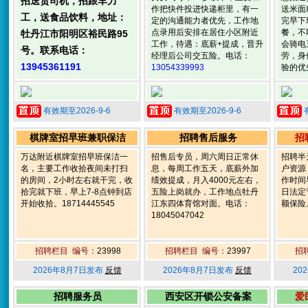
招送货司机，招跟车力
作把快件投进快递柜里，有一
送米面
工，送食品饮料，地址：
定的沟通能力者优先，工作地
完早下
点录用后安排在居住小区附近
餐，不
牡丹江市阳明区裕民路95
工作，待遇：底薪+提成，晋升
会骑电
号。联系电话：
经理后公司交五险。电话：
劳，身
13945361191
13054339993
验的优
有效期至2026-9-6
有效期至2026-9-6
棋牌室招早班兼职保洁
招聘售后服务
招
万达附近棋牌室招早班保洁一
招售后专员，周六周日正常休
招聘半
名，主要工作收拾夜间未打扫
息，每周工作五天，底薪外加
户资源
的房间，2小时左右就干完，收
绩效提成，月入4000元左右，
作时间早
拾完就下班，早上7-8点钟到店
五险上岗就办，工作地点牡丹
日法定
开始收拾。18714445545
江东四体育馆对面。电话：
额保险。
18045047042
招聘栏目 编号：
23998
招聘栏目 编号：
23997
招
2026年8月7日发布
反馈
2026年8月7日发布
反馈
20
招聘服务员
西安区开锁公安备案
爱