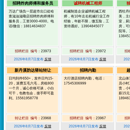
招聘炸肉师傅和服务员
诚聘机械工程师
万达广场负一层超市出口处哈
机械制造企业诚聘机械工程
西牡丹
查滋油滋嘞店招聘炸肉师傅和
师，有10年左右机械行业工作
美，主
服务员，工资3000-4000。电
经验，年龄不限，缴五险，工
室，厨
话/微信：18814634837
资待遇好。13904845077
房，可
院等。1
13845
招聘栏目 编号：
23973
招聘栏目 编号：
23972
招
2026年8月7日发布
反馈
2026年8月7日发布
反馈
20
新丹溪韵达驿站转让
招聘内勤
日均到件650+，发件日均15-
大行酒店招聘内勤，电话：
北山体
20，派费五毛六毛，房租800
17545306999
员小时
一个月，诚心价格可谈，小白
责，小
可干，包教包会，接手即可盈
薪15
利。15561958778
18946
转让栏目 编号：
23968
招聘栏目 编号：
23967
招
2026年8月7日发布
反馈
2026年8月7日发布
反馈
20