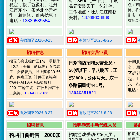
时，3600元一个月。半成
稳定，接手就盈利。牡丹
点：东
品元宝装袋工，纯计件。
江市东小一条路北小景福
路、桥
工作地点：牡丹江江南桥
街，着急转让价格优惠！
街店，
头村。
13766608889
电话：
13339539554
有意者
有效期至2026-8-23
有效期至2026-8-25
招聘信息
招聘女营业员
招无心磨床操作工1名、男操作
干调批
日杂商店招聘女营业员：
工2名（会车工的优先）女包装
名，周
50岁以下，早八晚五，工
工、女保管员。以上要求30-55
55岁
岁。保底工资+计件工资福利=
资2800，公休两天。东一
起，工资
带薪休息1天+满勤奖每月
东一条
条路福民街441号。
200+工龄工资，西牡丹街西十
电话：
13946351821
二条路。
13946367338
有效期至2026-8-27
有效期至2026-8-28
招聘信息
招聘游戏手动代练人员
鑫
招直播
招聘游戏手动代练人员，
招聘门窗销售，2000加
弧焊工