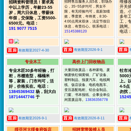
维修
招聘售后服务人员5名，职场办
招聘资料管理员！要求高
开关
公，35~55岁均可，男女不
中以上学历，年龄23-55
造。
限，有无经验均可，底薪加绩
岁，周六日休息，带薪休
多年
效，季度奖，年终奖，8:30-
年假，交保险，工资5500-
工，
4:00点周末双休，法定节假日
6500元。电话：
跳闸
休息，有责任心。联系电话：
191 9077 7515
电话
15145388120
有效期至2026-9-1
有效期至2027-4-30
专业木工
高价上门回收物品
大量回收废品：各种家电、废
专业木匠30多年经验，打
牡市
钢废铁红铜黄铜、厂矿设备、
柜，吊棚造型，榻榻米
500
塑料制品、报废汽车、电线网
等，家装，门市均可，活
上。
线、饭店设备、电机电瓶车、
好，价格实在。电话：
4-5
变压器配电柜、铝合金制品、
13845369432
杨，刮大白
勿扰
门窗、书本报纸、企事业单位
18714447746
于
1524
闲置废品等。
13836356778
有效期至2026-9-1
有效期至2026-8-11
绥芬河大绥食府饭店
招聘宽带装维人员