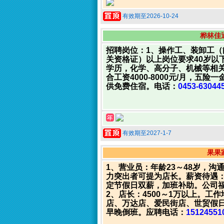
有效期至2026-10-24
桦林佳
招聘岗位：1、操作工、装卸工（
关资格证）以上岗位要求40岁以
学历，化学、高分子、机械等相
合工资4000-8000元/月，
供免费住宿。电话：
0453-6304
有效期至2027-1-7
果果
1、营业员：年龄23～48岁，
力突出者可提为店长。薪资待遇：
定节假日双薪，加班补助。公司
2、店长：4500～1万以上。
店、万达店、爱民街店、世贸假日
早晚倒班。应聘电话：
15124551