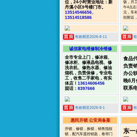
位，24小时营业地址：新
饭，月工
丹溪小区9号楼门市。
午4点左
13514546656、
元，车
13514518586
街附近
有效期至2026-8-11
有
诚信家电维修制冷维修
全市专业上门，修冰箱、
食品
修冰柜、修液晶电视、修
负责
洗衣机、修热水器、修油
烟机，负责保修，专业电
办公
工，收售二手家电，有实
晚6
体店！
13614606456
联系
固话：
8397666
有效期至2026-9-1
有
惠民开锁 公安局备案
开锁，修锁，换锁，销售指纹
东一
锁，配汽车遥控钥匙，卷帘门