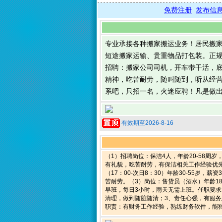
免费注册
发布信
专业承接各种搬家搬运业务！居民搬
短途搬家运输、贵重物品打包装。正
招聘：搬家公司司机，开车带干活，底薪
精神，吃苦耐劳，随叫随到，听从经
系吧，只招一名，火迷应聘！凡是做
有效期至2026-8-16
（1）招聘岗位：保洁4人，年龄20-58周
有礼貌，吃苦耐劳，有保洁相关工作经验优
（17：00-次日8：30）年龄30-55岁
苦耐劳。（3）岗位：售货员（酒水）年龄18
早班，每日3小时，雨天无需上班。任职要
清理，做到随脏随清；3、责任心强，有服
职责：有财务工作经验，熟练财务软件，能