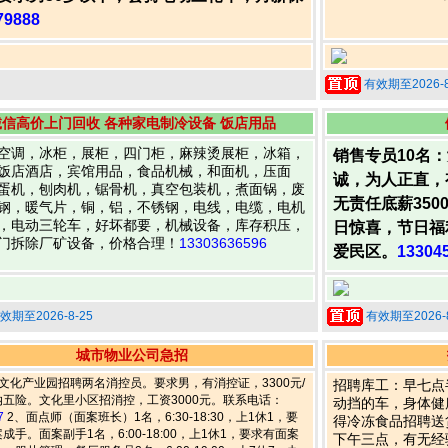
79888
有效期至2026-8
诚信高价上门回收 各种家电制冷设备 饭店用品
空调，冰柜，展柜，四门柜，麻辣烫展柜，冰箱，
销售专员10名
饭店酒店，宾馆用品，食品机械，和面机，压面
诚，为人正直，
蛋机，刨肉机，锯骨机，真空包装机，煮面锅，废
无责任底薪350
钢，暖气片，铜，铝，不锈钢，电线，电缆，电机
，电动三轮车，好坏都要，机械设备，库存积压，
日惊喜，节日福
门拆除厂矿设备，价格合理！
13303636596
爱民区。
13304
效期至2026-8-25
有效期至2026-8
城市物业公司急招
文化产业园招聘两名消控员。要求男，有消控证，3300元/
招聘库工：早七点
纳五险。文化里小区招消控，工资3000元。联系电话：
动挡的车，身体健
7
2、面点师（面案班长）1名，6:30-18:30，上1休1，要
得冷冻食品招聘送
成手。面案副手1名，6:00-18:00，上1休1，要求有面案
下午三点，有无经