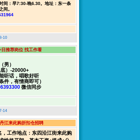
间：早7:30-晚6.30。地址：东一条
之间。
631964
-10
今日推荐岗位 找工作看
（男）
）-20000+
能听话，唱歌好听
条件，有情商即可）
36393300
微信同步
-14
丹江来此购折扣仓招聘
名，工作地点：东四沿江街来此购