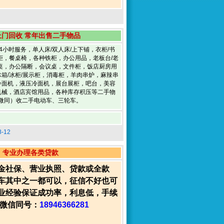
上门回收 常年出售二手物品
4小时服务，单人床/双人床/上下铺，衣柜/书
柜，餐桌椅，各种铁柜，办公用品，老板台/老
桌，办公隔断，会议桌，文件柜，饭店厨房用
箱/冰柜/展示柜，消毒柜，羊肉串炉，麻辣串
冷面机，液压冷面机，展台展柜，吧台，美容
机械，酒店宾馆用品，各种库存积压等二手物
微同）收二手电动车、三轮车。
-12
专业办理各类贷款
金社保、营业执照、贷款或全款
车其中之一都可以，征信不好也可
业经验保证成功率，利息低，手续
/微信同号：
18946366281