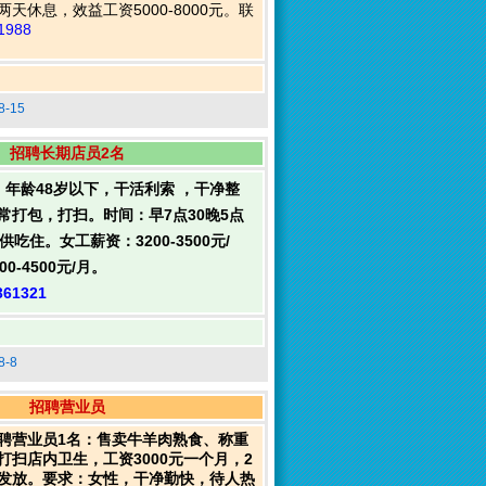
天休息，效益工资5000-8000元。联
1988
-15
招聘长期店员2名
：年龄48岁以下，干活利索 ，干净整
常打包，打扫。时间：早7点30晚5点
吃住。女工薪资：3200-3500元/
0-4500元/月。
361321
-8
招聘营业员
聘营业员1名：售卖牛羊肉熟食、称重
打扫店内卫生，工资3000元一个月，2
发放。要求：女性，干净勤快，待人热