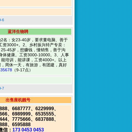
-6
蓝洋生物聘
2名：女23-40岁，要求董电脑、善于
资3000+。2、乡村振兴特产专卖：
25-45岁，想赚钱，懂销售，善于沟
健康。工资3000-10000。3、人事
岁，能培训，能讲课，工资4000+。以上
假，周休一天，有旅游，有团建，真好
335678
（9-17点）
-7
出售座机靓号
8888、6687777、6229999、
6666、6989999、6535555、
4444、7775666、6837888、
888、6595888
/微信：
173 0453 0453