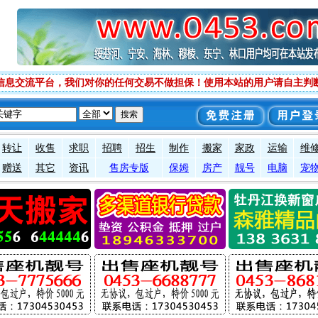
信息交流平台，我们对你的任何交易不做担保！使用本站的用户请自主判
转让
收售
求职
招聘
招生
制作
搬家
家政
运输
维
赠送
其它
资讯
售房专版
保姆
房产
靓号
电脑
宠