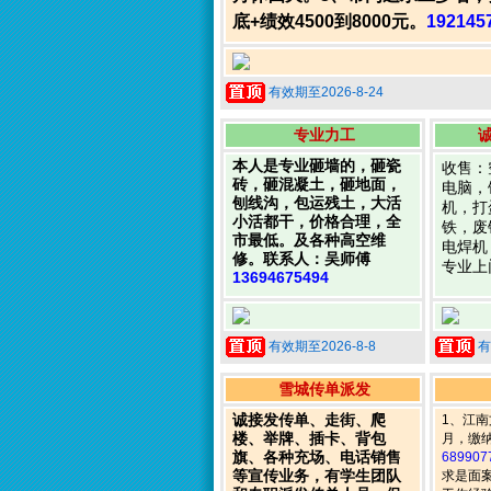
底+绩效4500到8000元。
192145
有效期至2026-8-24
专业力工
本人是专业砸墙的，砸瓷
收售：
砖，砸混凝土，砸地面，
电脑，
刨线沟，包运残土，大活
机，打
小活都干，价格合理，全
铁，废
市最低。及各种高空维
电焊机
修。联系人：吴师傅
专业上
13694675494
有效期至2026-8-8
有
雪城传单派发
诚接发传单、走街、爬
1、江南
楼、举牌、插卡、背包
月，缴
旗、各种充场、电话销售
689907
等宣传业务，有学生团队
求是面案