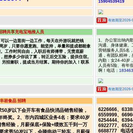
15904539419
有效期至2026-9
招聘共享充电宝地推人员
1、办公室出纳内勤
，可以一边逛街一边工作，每天在外游玩就把钱
沟通、身体健康。工
45周岁，只要你愿意跑、能坚持，单量和提成都能拿
营销服务人员5名，
赚。工作时间自由，入职后有师傅带，无责底薪
通，有团队精神，身体
8000，想挣多少你说了算，转正后交五险，提供住宿。
内勤：女24-40
。另招兼职，提成当月结算。期待你的加入！联系
人员有5险、有年
啊！电话：
18346
有效期至2026-9
丰岩食品 招聘
6226666、633
求50岁以下会开车有食品快消品销售经验，
6559999、669
+年终奖。2、市内四城区业务4名：要求40岁
6254444、639
售经验，月薪保底+保险+绩效五千到一万
6922777、6522
6688777 电话
要求男50岁以下，会骑电动三轮车，月薪保