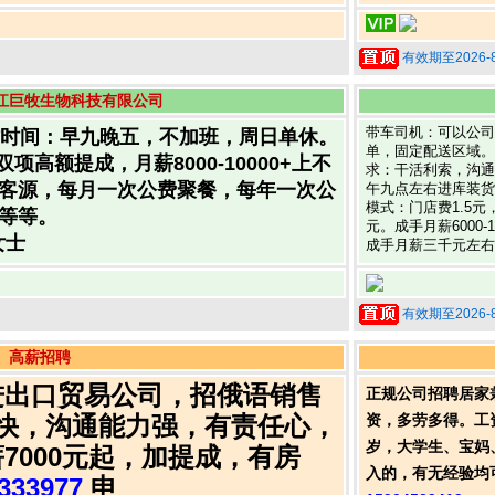
有效期至2026-8
江巨牧生物科技有限公司
带车司机：可以公司
作时间：早九晚五，不加班，周日单休。
单，固定配送区域。
项高额提成，月薪8000-10000+上不
求：干活利索，沟通
客源，每月一次公费聚餐，每年一次公
午九点左右进库装货
模式：门店费1.5元
等等。
元。成手月薪6000
女士
成手月薪三千元左右
有效期至2026-8
高薪招聘
进出口贸易公司，招俄语销售
正规公司招聘居家
快，沟通能力强，有责任心，
资，多劳多得。工资
岁，大学生、宝妈
7000元起，加提成，有房
入的，有无经验均
333977
申