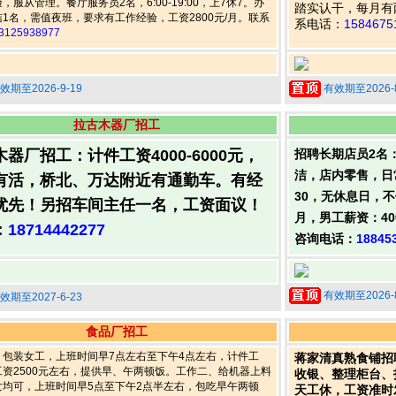
，服从管理。餐厅服务员2名，6:00-19:00，上7休7。办
踏实认干，每月有两
1名，需值夜班，要求有工作经验，工资2800元/月。联系
系电话：
1584675
3125938977
效期至2026-9-19
有效期至2026-8
拉古木器厂招工
器厂招工：计件工资4000-6000元，
招聘长期店员2名
洁，店内零售，日
有活，桥北、万达附近有通勤车。有经
30，无休息日，不供
优先！另招车间主任一名，工资面议！
月，男工薪资：400
：
18714442277
咨询电话：
18845
有效期至2026-8
效期至2027-6-23
食品厂招工
、包装女工，上班时间早7点左右至下午4点左右，计件工
蒋家清真熟食铺招
工资2500元左右，提供早、午两顿饭。工作二、给机器上料
收银、整理柜台、
女均可，上班时间早5点至下午2点半左右，包吃早午两顿
天工休，工资准时