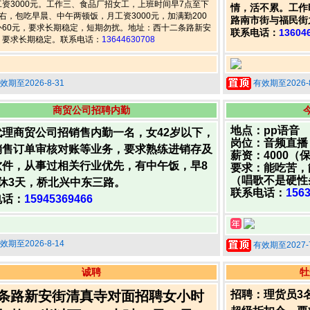
资3000元。工作三、食品厂招女工，上班时间早7点至下
情，活不累。工作时
右，包吃早晨、中午两顿饭，月工资3000元，加满勤200
路南市街与福民街
补60元，要求长期稳定，短期勿扰。地址：西十二条路新安
联系电话：
13604
，要求长期稳定。联系电话：
13644630708
效期至2026-8-31
有效期至2026-8
商贸公司招聘内勤
地点：pp语音
代理商贸公司招销售内勤一名，女42岁以下，
岗位：音频直播
销售订单审核对账等业务，要求熟练进销存及
薪资：4000（保底
软件，从事过相关行业优先，有中午饭，早8
要求：能吃苦，
（唱歌不是硬性
月休3天，桥北兴中东三路。
联系电话：
156
电话：
15945369466
效期至2026-8-14
有效期至2027-7
诚聘
牡
条路新安街清真寺对面招聘女小时
招聘：理货员3