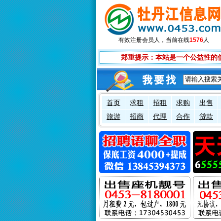
有效注册会员
人，当前在线
1576
人
郑重提示：本站是一个公益性的
首页
求租
招租
求购
出售
旅游
招商
代理
合作
贷款