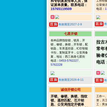
和专职派发传单人员，保
工作经验
证派单质量。联系电话：
公室保洁
15765119509
电话：
1
有
有效期至2027-2-9
七星开锁
各种品牌指纹锁，锁具，开
拉古木
锁，修锁，换锁，开车锁，配
常年
钥匙，车库遥控器，ICID智能
卡扣，复制蓝牙卡，公安局备
验者
案，地址：西三条路七星街
电话：
0453-5762227、
电话
5762228
有效期至2026-8-11
有
诚信开锁公司
开锁、修锁、换锁、指纹
工作一
锁、遥控匹配、芯片钥
资，月
匙、公安局指定开锁单
工：男