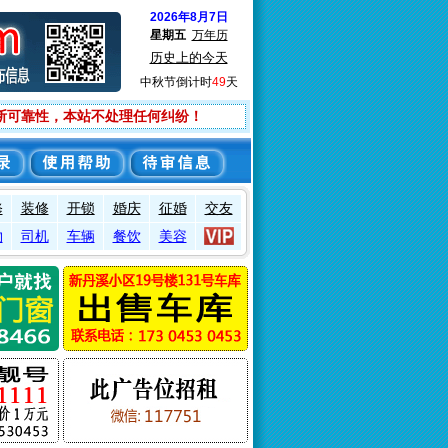
2026年8月7日
星期五
万年历
历史上的今天
中秋节倒计时
49
天
断可靠性，本站不处理任何纠纷！
修
装修
开锁
婚庆
征婚
交友
物
司机
车辆
餐饮
美容