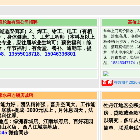
通轮胎有限公司招聘
高价
能适应倒班）2、焊工、钳工、电工（有相
常年上门高价回收，2
柜，沙发/茶几，电视
下，身体健康。3、工艺工程师（本科及以上
板椅/办公沙发，办公
关专业，应往届毕业生均可）薪资福利：综
品，酒店宾馆用品，冰
五险一金，年节福利，有食堂、餐补、通勤车，提
炉，羊肉串净化炉，
458、13555018718、15046336801
床，超市货架，实品
品。
18845347774
（
有效期至2026-8
家水果连锁店诚聘
沟通能力好，团队精神强，晋升空间大。工作能
牡丹江地区公积
底薪+提成=3000元以上，月休息四天，法
房，贷款或全款
福利优厚。
以研究，多年从
工作地点：绿洲春城店、江南华府店、百好花园
山水店 、西八江城美地店。
简单。联系电话
045
微信同步