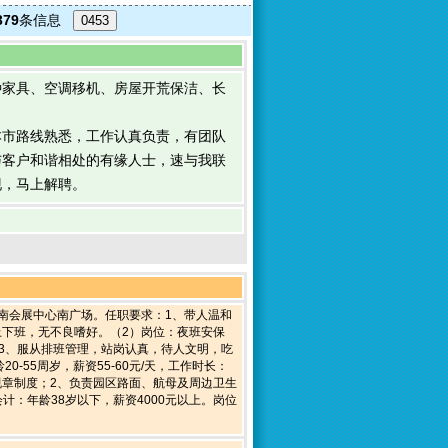
379
条信息
0453
种家具、空调移机、房屋开荒保洁、长
对本市路线熟悉，工作认真负责，有团队
与客户和谐相处的有缘人士，速与我联
现，马上解聘。
：江南会展中心南广场。任职要求：1、带人温和
上下班，无不良嗜好。（2）岗位：夜班安保
查；3、服从排班管理，站岗认真，待人文明，吃
-55周岁，薪资55-60元/天，工作时长：
规章制度；2、负责园区路面、航母及周边卫生
：年龄38岁以下，薪资4000元以上。岗位