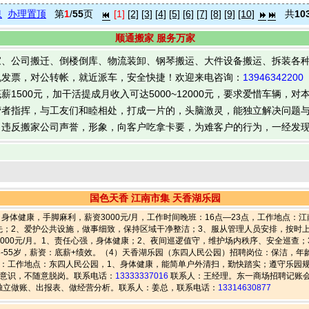
息
办理置顶
第
1
/
55
页
[1]
[2]
[3]
[4]
[5]
[6]
[7]
[8]
[9]
[10]
共
10
顺通搬家 服务万家
家、公司搬迁、倒楼倒库、物流装卸、钢琴搬运、大件设备搬运、拆装各
规发票，对公转帐，就近派车，安全快捷！欢迎来电咨询：
13946342200
1500元，加干活提成月收入可达5000~12000元，要求爱惜车辆，
营者指挥，与工友们和睦相处，打成一片的，头脑激灵，能独立解决问题
出违反搬家公司声誉，形象，向客户吃拿卡要，为难客户的行为，一经发
国色天香 江南市集 天香湖乐园
岁，身体健康，手脚麻利，薪资3000元/月，工作时间晚班：16点—23点，工作地点
先；2、爱护公共设施，做事细致，保持区域干净整洁；3、服从管理人员安排，按时
，薪资3000元/月。1、责任心强，身体健康；2、夜间巡逻值守，维护场内秩序、安全巡
-55岁，薪资：底薪+绩效。（4）天香湖乐园（东四人民公园）招聘岗位：保洁，年龄20
求：工作地点：东四人民公园，1、身体健康，能简单户外清扫，勤快踏实；遵守乐园
务意识，不随意脱岗。联系电话：
13333337016
联系人：王经理。东一商场招聘记账会计
独立做账、出报表、做经营分析。联系人：姜总，联系电话：
13314630877