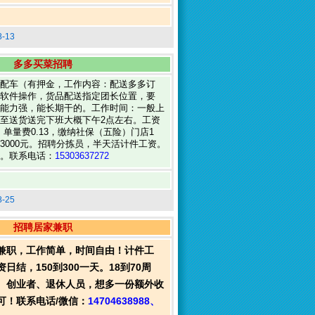
-13
多多买菜招聘
配车（有押金，工作内容：配送多多订
软件操作，货品配送指定团长位置，要
能力强，能长期干的。工作时间：一般上
至送货送完下班大概下午2点左右。工资
，单量费0.13，缴纳社保（五险）门店1
-13000元。招聘分拣员，半天活计件工资。
。联系电话：
15303637272
-25
招聘居家兼职
兼职，工作简单，时间自由！计件工
日结，150到300一天。18到70周
、创业者、退休人员，想多一份额外收
可！联系电话/微信：
14704638988、