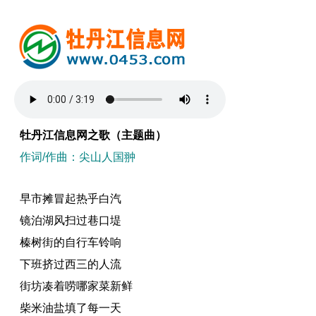
牡丹江信息网之歌（主题曲）
作词/作曲：尖山人国翀
早市摊冒起热乎白汽
镜泊湖风扫过巷口堤
榛树街的自行车铃响
下班挤过西三的人流
街坊凑着唠哪家菜新鲜
柴米油盐填了每一天