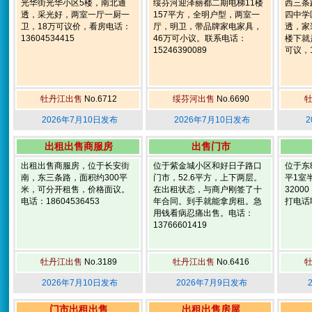
光华街光华小区5楼，南北通
绥芬河迎泽丽都二期电梯11楼
西三条
透，采光好，两室一厅一厨一
157平方，全明户型，两室一
四中学
卫，18万可议价，看房电话：
厅，明卫，带品牌家电家具，
透，家
13604534415
46万可小议。联系电话：
楼下就
15246390089
可议，1
牡丹江出售
No.6712
绥芬河出售
No.6690
2026年7月10日发布
2026年7月10日发布
2
出租出售商服房
出售门市
出租出售商服房，位于长安街
位于紫金城小区和好日子路口
位于东
南，东三条路，面积约300平
门市，52.6平方，上下两层。
平1室
米，可分开租售，价格面议。
在出租状态，与商户刚签了十
320
电话：18604536453
年合同。到手就能拿房租。急
打电话联
用钱看病忍痛出售。电话：
13766601419
牡丹江出售
No.3189
牡丹江出售
No.6416
2026年7月10日发布
2026年7月9日发布
门市出租出售
出租出售房屋