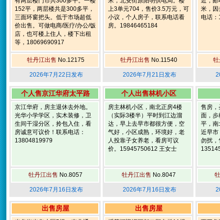
有两层楼门市共300多平。一楼
米，北安街原阳明供电局。楼
近，邮
152平，两层楼共是300多平，
上3单元704，售价3.5万元，可
米，因
三面环窗把头。低于市场超低
小议，个人房子，联系电话看
电话：1
价出售。可做电商/医疗/办公/饭
房。19846465184
店，也可楼上住人，楼下出租
等，18069690917
牡丹江出售
No.12175
牡丹江出售
No.11540
牡
2026年7月22日发布
2026年7月21日发布
2
个人售京江华府太平路
个人出售林机小区
京江华府，房主退休去外地。
房主林机小区，南北正房4楼
售房，
光华小学学区，实木装修，卫
（实际3楼半）平时到江边溜
面，步
生间干湿分区，拎包入住，看
达，早上去早市都很方便，空
平，南
房诚意可议价！联系电话：
气好，小区成熟，环境好，老
近早市
13804819979
人投靠子女养老，看房可议
勿扰，
价。15945750612 王女士
13514
牡丹江出售
No.8057
牡丹江出售
No.8047
2026年7月16日发布
2026年7月16日发布
2
出售房屋
出售房屋