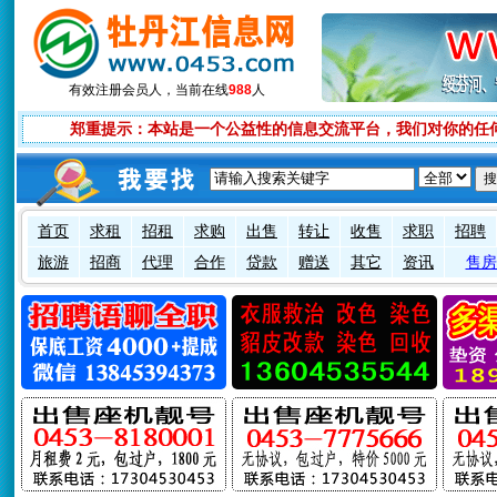
有效注册会员
人，当前在线
988
人
郑重提示：本站是一个公益性的信息交流平台，我们对你的任
首页
求租
招租
求购
出售
转让
收售
求职
招聘
旅游
招商
代理
合作
贷款
赠送
其它
资讯
售房