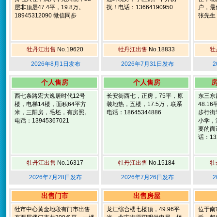
层非顶层47.4平，19.8万。
扰！电话：13664190950
户，最
18945312090 微信同步
张先生：
牡丹江出售
No.19620
牡丹江出售
No.18833
牡
2026年8月1日发布
2026年7月31日发布
2
个人售房
个人售房
西七条路宏大逸居时代12号
长安街西七，正房，75平，原
东三东
楼，电梯14楼，面积64平方
装地热，五楼，17.5万，联系
48.
米，三阳房，毛坯，有房照。
电话：18645344886
步行街
电话：13945367021
小学，
要的面
话：132
牡丹江出售
No.16317
牡丹江出售
No.15184
牡
2026年7月28日发布
2026年7月26日发布
2
出售门市
出售房屋
牡市中心黄金地段有门市出售
龙江综合楼七楼顶，49.96平
位于南