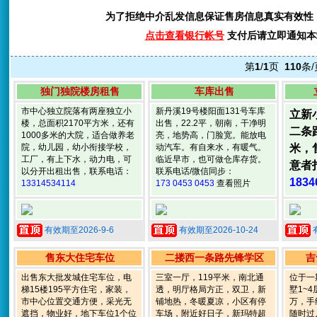
为了拒绝中介乱发信息保证售房信息真实有效性
点击查看银行帐号
支付后请立即通知本站查收
第
1
/
1
页
110
条/
独门独院楼房租售
车库出售
市中心独立院落有两座独立小
新丹溪19号楼阳面131号车库
立新
楼，总面积2170平方米，还有
出售，22.2平，朝南，干净明
二条
1000多米的大院，适合做养老
亮，地势高，门脸宽。能放电
院，幼儿园，幼小衔接学校，
动汽车。有自来水，有暖气。
米，
工厂，有上下水，动力电，可
临近早市，也可做仓库存货。
意者
以分开出租出售，联系电话：
联系电话/微信同步：
1834
13314534114
173 0453 0453
查看照片
有效期至2026-9-6
有效期至2026-10-24
售东大住宅车位
二搂西一条路先锋学区
吉
出售东大批发城住宅车位，电
三室一厅，119平米，南北通
位于一
梯15楼195平方住宅，家装，
透，明厅格局方正，双卫，新
墅1~
市中心位置交通方便，采光无
铺地热，冬暖夏凉，小区有停
万，手
遮挡，物业好，地下车位1个位
车场，附近好日子，新玛特超
随时过