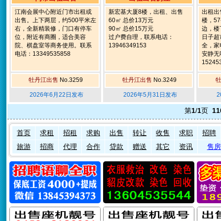
江南会展中心附近门市出租或
新宏基大厦8楼，出租、出售
出租出
出售。上下两层，约500平米左
60㎡ 总价13万元
楼，5
右，全新精装修，门口有停车
90㎡ 总价15万元
边，楼
位，附近有商圈，适合美容
过户费自理，联系电话：
日子超
院、棋盘室等商务使用。联系
13946349153
全，家
电话：13349535858
安静无
15245
牡丹江出售
No.3259
牡丹江出售
No.3249
2026年6月22日发布
2026年5月31日发布
2
第
1
/
1
页
11
首页
求租
招租
求购
出售
转让
收售
求职
招聘
旅游
招商
代理
合作
贷款
赠送
其它
资讯
售房