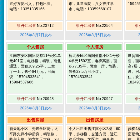
置好方便出入，打包出售。
市，儿童医院，八女投江早
15945
电话：13351335166
市，电话：13359568107
牡丹江出售
No.23712
牡丹江出售
No.22564
牡
2026年8月7日发布
2026年8月5日发布
个人售房
个人售房
江南东安区国际花都11号楼1单
桥北爱民区向阳蓝郡小区1号楼
世贸南
元401室，电梯楼，精装，南北
4单元1502室，电梯高层，面
售，面
通透，面积109.25平，三室一
积77.35平，两室一厅，简装，
高7层
厅一卫，售价64万元，可面
售价23.5万可小议，
透。房
议，15704533541，
15704533541
住，欢
15904537666
18249
牡丹江出售
No.20948
牡丹江出售
No.20947
牡
2026年8月3日发布
2026年8月3日发布
出售房屋
出售房屋
新天地小区，先锋学区房，太
个人出租出售江滨小区2楼，60
步梯4
平路先锋小学后身，精装修，
平，步梯楼，交通方便，近江
面是幼
拎包入住，满六年无大税，28
边环境好，学区房。中介勿
住，现