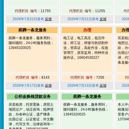
代理栏目 编号：
11755
代理栏目 编号：
11255
代
2026年7月22日发布
反馈
2026年7月21日发布
反馈
20
殡葬一条龙服务
办理
办
殡葬一条龙服务，服务周到，
电工证，电工高压，低压作
买卖租
随叫随到，24小时服务热线：
业，焊工证，焊接与热切割作
地照过
13945320025
业，登高证，高处作业，应急
款，办
管理厅，原安监局，特种作业
出国公
操作证。16604530227
译，代
条龙服务
代理栏目 编号：
8143
代理栏目 编号：
7256
代
2026年7月17日发布
反馈
2026年7月13日发布
反馈
20
公积金换钱贷款业务
殡葬一条龙服务
买卖租房，托管置换，房照土
殡葬一条龙服务，服务周到，
本人中
地照过户，动迁咨询，抵押贷
随叫随到，24小时服务热线：
租微信
款，办各种公证，遗产继承，
13945320025
里客户
出国公证，认证签证，外文翻
13704
译，代写文书，法律咨询等一