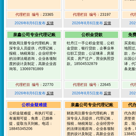
代理栏目 编号：
23365
代理栏目 编号：
23197
代
2026年8月6日发布
反馈
2026年8月6日发布
反馈
20
泉鑫公司专业代理记账
公积金贷款
免
财政局注册专业代理机构，资
牡丹江一手公积金变现，公积
买卖租
深专业人员提供，代理记账，
金贷款，银行贷款，企事业单
地照过
报税，纳税筹划，企业经营中
位职工贷款，公证继承，房屋
款，办
的法律法规咨询，企业各项制
买卖，房产过户，营业执照贷
出国公
度的设计及制定，高新企业咨
款。18504532879
译，代
询等。13069781869
条龙服务
代理栏目 编号：
22770
代理栏目 编号：
22645
代
2026年8月6日发布
反馈
2026年8月5日发布
反馈
20
公积金疑难提
泉鑫公司专业代理记账
代
公积金疑难提，有执行可提，
财政局注册专业代理机构，资
代办房
有逾期可提，免查，已婚单
深专业人员提供，代理记账，
房垫资
提，提取当天到账。电话：
报税，纳税筹划，企业经营中
卖，现
18845345206
的法律法规咨询，企业各项制
业务，
度的设计及制定，高新企业咨
13845