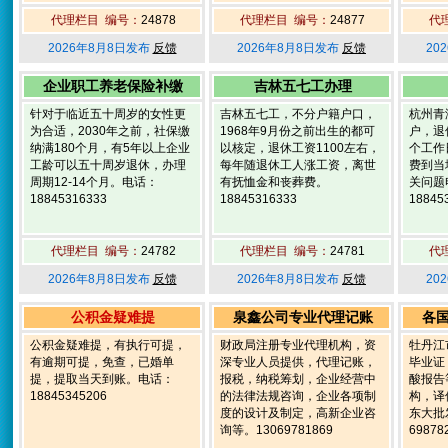
代理栏目 编号：
24878
代理栏目 编号：
24877
代
2026年8月8日发布
反馈
2026年8月8日发布
反馈
20
企业职工养老保险补缴
吉林五七工办理
针对于临近五十周岁的女性更
吉林五七工，不分户籍户口，
杭州青
为合适，2030年之前，社保缴
1968年9月份之前出生的都可
户，退
纳满180个月，有5年以上企业
以核定，退休工资1100左右，
个工作
工龄可以五十周岁退休，办理
每年随退休工人涨工资，离世
费到当
周期12-14个月。电话：
有抚恤金和丧葬费。
关问题
18845316333
18845316333
18845
代理栏目 编号：
24782
代理栏目 编号：
24781
代
2026年8月8日发布
反馈
2026年8月8日发布
反馈
20
公积金疑难提
泉鑫公司专业代理记账
各
公积金疑难提，有执行可提，
财政局注册专业代理机构，资
牡丹江
有逾期可提，免查，已婚单
深专业人员提供，代理记账，
毕业证
提，提取当天到账。电话：
报税，纳税筹划，企业经营中
酸报告
18845345206
的法律法规咨询，企业各项制
构，译
度的设计及制定，高新企业咨
东大批
询等。13069781869
69878