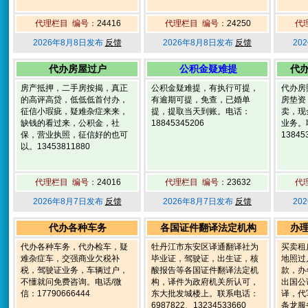
代理栏目 编号：
24416
代理栏目 编号：
24250
代
2026年8月8日发布
反馈
2026年8月8日发布
反馈
20
代办房屋过户
公积金疑难提
代
房产抵押，二手房按揭，真正
公积金疑难提，有执行可提，
代办房
的高评高贷，低低低首付办，
有逾期可提，免查，已婚单
房垫资
征信小瑕疵，疑难杂症来来，
提，提取当天到账。电话：
卖，现
缺钱的看过来，公积金，社
18845345206
业务。
保，营业执照，征信好的也可
13845
以。13453811880
代理栏目 编号：
24016
代理栏目 编号：
23632
代
2026年8月7日发布
反馈
2026年8月7日发布
反馈
20
代办各种车务
各国证件翻译法定机构
办
代办各种车务，代办检车，疑
牡丹江市东安区译通翻译社为
买卖租
难杂症车，交强商业欠税补
毕业证，驾驶证，出生证，核
地照过
税，驾驶证业务，车辆过户，
酸报告等各国证件翻译法定机
款，办
不懂就问免费咨询。电话/微
构，译件为政府机关所认可，
出国公
信：17790666444
东大批发城楼上。联系电话：
译，代
6987822、13234533660
条龙服务