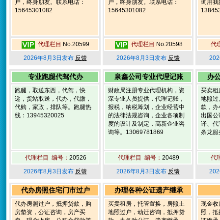
户，终身朋友。联系电话：
户，终身朋友。联系电话：
询用我
15645301082
15645301082
13845
代理栏目
No.20599
代理栏目
No.20598
代
2026年8月3日发布
反馈
2026年8月3日发布
反馈
20
专业跑腿代驾代办
泉鑫公司专业代理记账
办
跑腿，取送东西，代驾，快
财政局注册专业代理机构，资
买卖租
递，货站取送，代办，代缴，
深专业人员提供，代理记账，
地照过
代购，家政，排队等。跑腿热
报税，纳税筹划，企业经营中
款，办
线：13945320025
的法律法规咨询，企业各项制
出国公
度的设计及制定，高新企业咨
译、代
询等。13069781869
条龙服务
代理栏目 编号：
20526
代理栏目 编号：
20489
代
2026年8月3日发布
反馈
2026年8月3日发布
反馈
20
代办房照住宅门市过户
办理各种公证遗产继承
代办房照过户，抵押贷款，购
买卖租房，托管置换，房照土
现金收
房垫资，公证咨询，房产买
地照过户，动迁咨询，抵押贷
照，抵