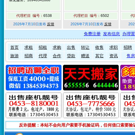
条龙服务。18946341888
代理栏目 编号：
6538
代理栏目 编号：
6502
代
2026年7月10日发布
反馈
2026年7月10日发布
反馈
20
免费注册
发布信息
办理置
首页
求租
招租
求购
出售
转让
收售
求职
招聘
旅游
招商
代理
合作
贷款
赠送
其它
资讯
售房
反诈提醒：本站不会向用户索要手机验证码，任何借口索要验