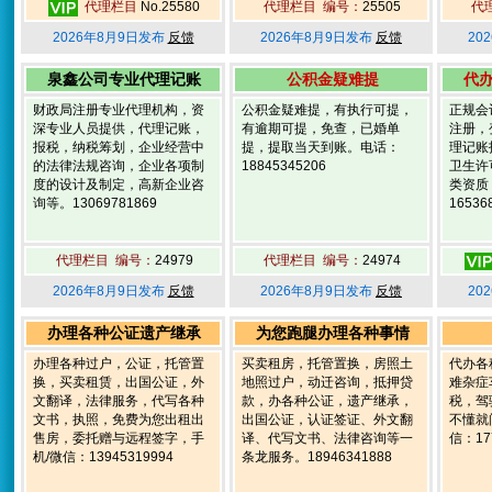
代理栏目
No.25580
代理栏目 编号：
25505
代
2026年8月9日发布
反馈
2026年8月9日发布
反馈
20
泉鑫公司专业代理记账
公积金疑难提
代
财政局注册专业代理机构，资
公积金疑难提，有执行可提，
正规会
深专业人员提供，代理记账，
有逾期可提，免查，已婚单
注册，
报税，纳税筹划，企业经营中
提，提取当天到账。电话：
理记账
的法律法规咨询，企业各项制
18845345206
卫生许
度的设计及制定，高新企业咨
类资质
询等。13069781869
16536
代理栏目 编号：
24979
代理栏目 编号：
24974
2026年8月9日发布
反馈
2026年8月9日发布
反馈
20
办理各种公证遗产继承
为您跑腿办理各种事情
办理各种过户，公证，托管置
买卖租房，托管置换，房照土
代办各
换，买卖租赁，出国公证，外
地照过户，动迁咨询，抵押贷
难杂症
文翻译，法律服务，代写各种
款，办各种公证，遗产继承，
税，驾
文书，执照，免费为您出租出
出国公证，认证签证、外文翻
不懂就
售房，委托赠与远程签字，手
译、代写文书、法律咨询等一
信：177
机/微信：13945319994
条龙服务。18946341888