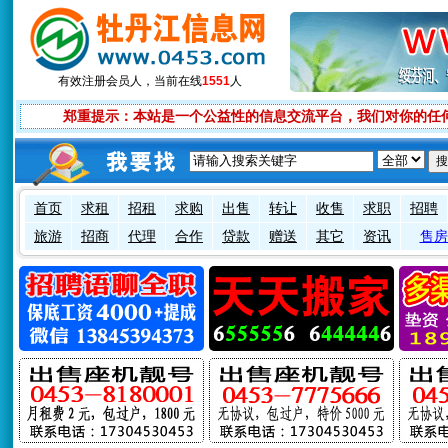
有效注册会员
人，当前在线
1551
人
郑重提示：本站是一个公益性的信息交流平台，我们对你的任
首页
求租
招租
求购
出售
转让
收售
求职
招聘
旅游
招商
代理
合作
贷款
赠送
其它
资讯
售房