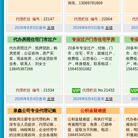
询等。13069781869
代理栏目 编号：
22147
代理栏目 编号：
22004
代
2026年8月5日发布
反馈
2026年8月5日发布
反馈
20
代办房照住宅门市过户
专业过户门市住宅平房
专
代办房照过户，抵押贷款，购
20多年专业过户，经验，门
20多
房垫资，公证咨询，房产买
市，住宅，平方，疑难过户，
市，住
卖，现金收房，公积金贷款等
收费低，让您省心，一次过
收费低
业务。联系人：刘女士
户，终身朋友。联系电话：
户，终
13845367266
15645301082
15645
代理栏目 编号：
21534
代理栏目
No.21432
2026年8月4日发布
反馈
2026年8月4日发布
反馈
20
泉鑫公司专业代理记账
公积金疑难提
财政局注册专业代理机构，资
公积金疑难提，有执行可提，
代办各
深专业人员提供，代理记账，
有逾期可提，免查，已婚单
难杂症
报税，纳税筹划，企业经营中
提，提取当天到账。电话：
税，驾
的法律法规咨询，企业各项制
18845345206
不懂就