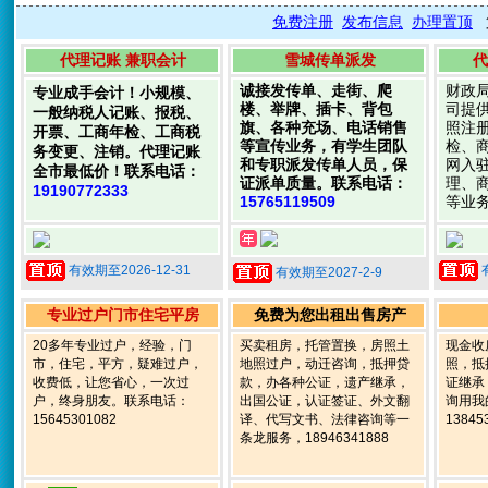
免费注册
发布信息
办理置顶
代理记账 兼职会计
雪城传单派发
代
诚接发传单、走街、爬
财政
专业成手会计！小规模、
楼、举牌、插卡、背包
司提
一般纳税人记账、报税、
旗、各种充场、电话销售
照注
开票、工商年检、工商税
等宣传业务，有学生团队
检、
务变更、注销。代理记账
和专职派发传单人员，保
网入
全市最低价！联系电话：
证派单质量。联系电话：
理、
19190772333
15765119509
等业
有效期至2026-12-31
有效期至2027-2-9
专业过户门市住宅平房
免费为您出租出售房产
20多年专业过户，经验，门
买卖租房，托管置换，房照土
现金收
市，住宅，平方，疑难过户，
地照过户，动迁咨询，抵押贷
照，抵
收费低，让您省心，一次过
款，办各种公证，遗产继承，
证继承
户，终身朋友。联系电话：
出国公证，认证签证、外文翻
询用我
15645301082
译、代写文书、法律咨询等一
13845
条龙服务，18946341888