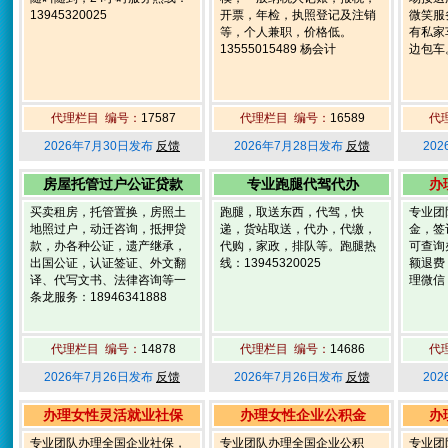
13945320025
开票，年检，执照登记及注销
微笑服
等，个人兼职，价格低。
有私家
13555015489 杨会计
边包车。
代理栏目 编号：
17587
代理栏目 编号：
16589
代
2026年7月30日发布
反馈
2026年7月28日发布
反馈
20
房屋托管过户公证贷款
专业跑腿代驾代办
办
买卖租房，托管置换，房照土
跑腿，取送东西，代驾，快
专业团
地照过户，动迁咨询，抵押贷
递，货站取送，代办，代缴，
金，签
款，办各种公证，遗产继承，
代购，家政，排队等。跑腿热
可查询
出国公证，认证签证、外文翻
线：13945320025
额退费
译、代写文书、法律咨询等一
理微信：
条龙服务：18946341888
代理栏目 编号：
14878
代理栏目 编号：
14686
代
2026年7月26日发布
反馈
2026年7月26日发布
反馈
20
办理女性灵活就业社保
办理女性企业公积金
办
专业团队办理全国企业社保，
专业团队办理全国企业公积
专业团