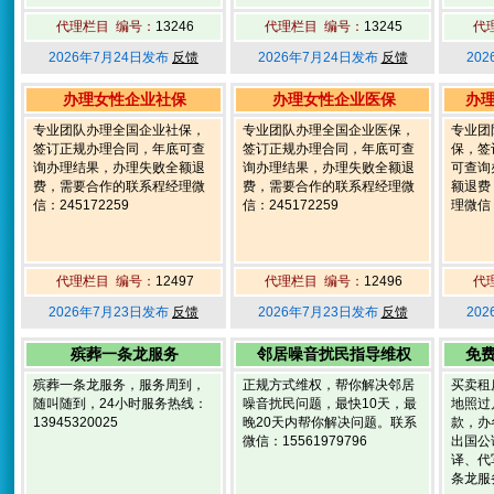
代理栏目 编号：
13246
代理栏目 编号：
13245
代
2026年7月24日发布
反馈
2026年7月24日发布
反馈
20
办理女性企业社保
办理女性企业医保
办
专业团队办理全国企业社保，
专业团队办理全国企业医保，
专业团
签订正规办理合同，年底可查
签订正规办理合同，年底可查
保，签
询办理结果，办理失败全额退
询办理结果，办理失败全额退
可查询
费，需要合作的联系程经理微
费，需要合作的联系程经理微
额退费
信：245172259
信：245172259
理微信：
代理栏目 编号：
12497
代理栏目 编号：
12496
代
2026年7月23日发布
反馈
2026年7月23日发布
反馈
20
殡葬一条龙服务
邻居噪音扰民指导维权
免
殡葬一条龙服务，服务周到，
正规方式维权，帮你解决邻居
买卖租
随叫随到，24小时服务热线：
噪音扰民问题，最快10天，最
地照过
13945320025
晚20天内帮你解决问题。联系
款，办
微信：15561979796
出国公
译、代
条龙服务