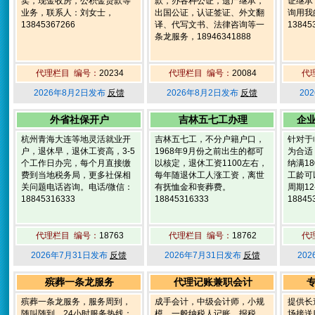
卖，现金收房，公积金贷款等
款，办各种公证，遗产继承，
证继承
业务，联系人：刘女士，
出国公证，认证签证、外文翻
询用我
13845367266
译、代写文书、法律咨询等一
13845
条龙服务，18946341888
代理栏目 编号：
20234
代理栏目 编号：
20084
代
2026年8月2日发布
反馈
2026年8月2日发布
反馈
20
外省社保开户
吉林五七工办理
企
杭州青海大连等地灵活就业开
吉林五七工，不分户籍户口，
针对于
户，退休早，退休工资高，3-5
1968年9月份之前出生的都可
为合适
个工作日办完，每个月直接缴
以核定，退休工资1100左右，
纳满1
费到当地税务局，更多社保相
每年随退休工人涨工资，离世
工龄可
关问题电话咨询。电话/微信：
有抚恤金和丧葬费。
周期1
18845316333
18845316333
18845
代理栏目 编号：
18763
代理栏目 编号：
18762
代
2026年7月31日发布
反馈
2026年7月31日发布
反馈
20
殡葬一条龙服务
代理记账兼职会计
殡葬一条龙服务，服务周到，
成手会计，中级会计师，小规
提供长
随叫随到，24小时服务热线：
模，一般纳税人记账，报税，
场接送