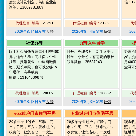
度的设计及制定，高新企业咨
信：177
询等。13069781869
代理栏目 编号：
21291
代理栏目 编号：
21281
代
2026年8月4日发布
反馈
2026年8月4日发布
反馈
20
社保办理
办理入学转学
提
职工社保省钱办理每个月交400
牡丹江办理各种，新生入学，
办理提
元，适合人群：无社保，企业
转学，小升初，有需要的家长
岁，提
挂靠，灵活就业，中途断缴弃
联系微信：38637943
月40
缴，延长年限，也可以交够15
全网可查
年退休，有手续费。
微信：13104539878
代理栏目 编号：
20669
代理栏目 编号：
20652
代
2026年8月3日发布
反馈
2026年8月3日发布
反馈
20
专业过户门市住宅平房
专业过户门市住宅平房
20多年专业过户，经验，门
20多年专业过户，经验，门
现金收
市，住宅，平方，疑难过户，
市，住宅，平方，疑难过户，
照，抵
收费低，让您省心，一次过
收费低，让您省心，一次过
证继承